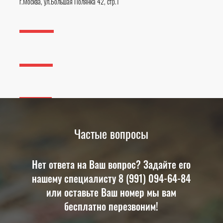
г.Москва, ул.Большая Полянка 42, стр.1
Частые вопросы
Шенгенская виза дешевле,
Нет ответа на Ваш вопрос? Задайте его
чем у всех
нашему специалисту 8 (991) 094-64-84
или оставьте Ваш номер мы вам
бесплатно перезвоним!
Гарантия получения визы