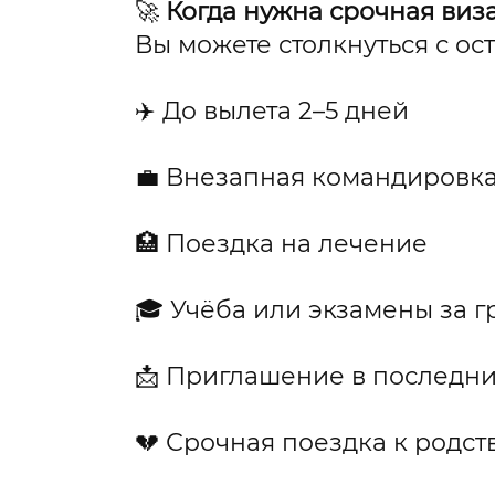
🚀
Когда нужна срочная виз
Вы можете столкнуться с о
✈️ До вылета 2–5 дней
💼 Внезапная командировк
🏥 Поездка на лечение
🎓 Учёба или экзамены за 
📩 Приглашение в последн
💔 Срочная поездка к родс