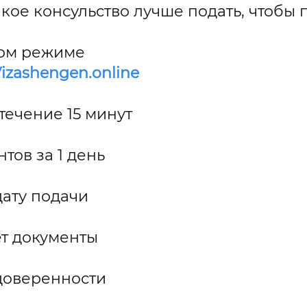
кое консульство лучше подать, чтобы п
ном режиме
izashengen.online
течение 15 минут
тов за 1 день
ату подачи
ет документы
 доверенности