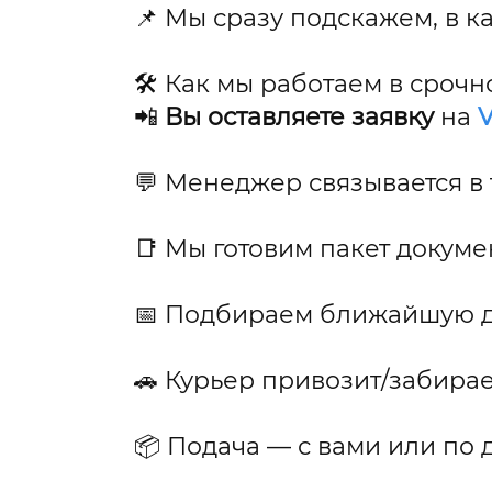
📌 Мы сразу подскажем, в ка
🛠️ Как мы работаем в сроч
📲
Вы оставляете заявку
на
V
💬 Менеджер связывается в 
📑 Мы готовим пакет докумен
📅 Подбираем ближайшую д
🚗 Курьер привозит/забира
📦 Подача — с вами или по