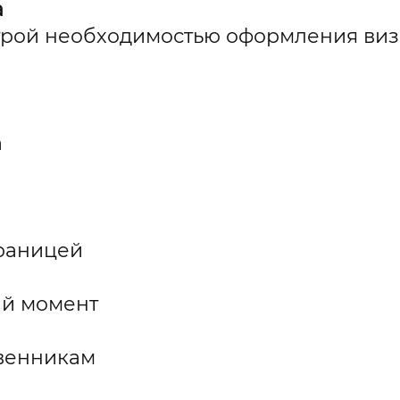
а
строй необходимостью оформления визы
а
границей
ий момент
твенникам