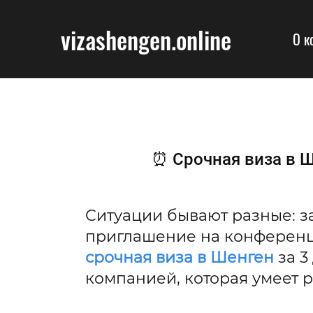
vizashengen.online
О к
⏰ Срочная виза в Ше
Ситуации бывают разные: за
приглашение на конференц
срочная виза в Шенген
за 3
компанией, которая умеет р