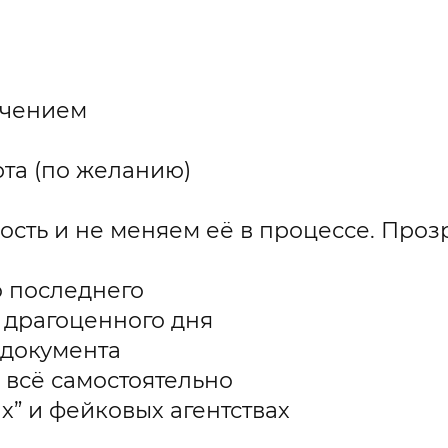
учением
рта (по желанию)
ость и не меняем её в процессе. Проз
о последнего
я драгоценного дня
 документа
ь всё самостоятельно
х” и фейковых агентствах