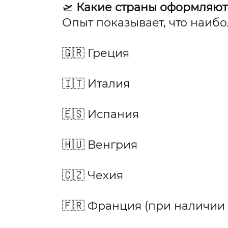
🛫
Какие страны оформляют 
Опыт показывает, что наиб
🇬🇷 Греция
🇮🇹 Италия
🇪🇸 Испания
🇭🇺 Венгрия
🇨🇿 Чехия
🇫🇷 Франция (при наличии