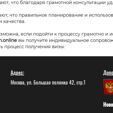
ют, что благодаря грамотной консультации у
ют, что правильное планирование и использов
 качества.
зможна, если подойти к процессу грамотно и
.online
вы получите индивидуальное сопровожд
ть процесс получения визы.
Адрес:
Допо
Москва, ул. Большая полянка 42, стр.1
Ново