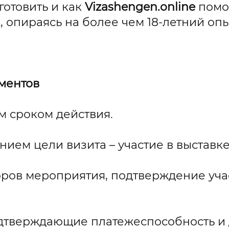
отовить и как
Vizashengen.online
помо
, опираясь на более чем 18-летний опы
ментов
м сроком действия.
нием цели визита – участие в выстав
оров мероприятия, подтверждение уча
дтверждающие платежеспособность и 